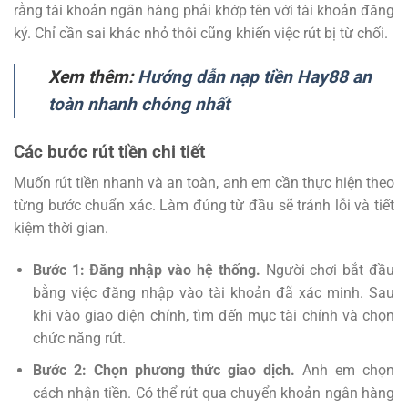
rằng tài khoản ngân hàng phải khớp tên với tài khoản đăng
ký. Chỉ cần sai khác nhỏ thôi cũng khiến việc rút bị từ chối.
Xem thêm:
Hướng dẫn nạp tiền Hay88 an
toàn nhanh chóng nhất
Các bước rút tiền chi tiết
Muốn rút tiền nhanh và an toàn, anh em cần thực hiện theo
từng bước chuẩn xác. Làm đúng từ đầu sẽ tránh lỗi và tiết
kiệm thời gian.
Bước 1: Đăng nhập vào hệ thống.
Người chơi bắt đầu
bằng việc đăng nhập vào tài khoản đã xác minh. Sau
khi vào giao diện chính, tìm đến mục tài chính và chọn
chức năng rút.
Bước 2: Chọn phương thức giao dịch.
Anh em chọn
cách nhận tiền. Có thể rút qua chuyển khoản ngân hàng