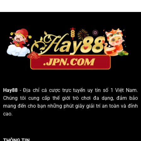
Hay88
- Địa chỉ cá cược trực tuyến uy tín số 1 Việt Nam.
Chúng tôi cung cấp thế giới trò chơi đa dạng, đảm bảo
mang đến cho bạn những phút giây giải trí an toàn và đỉnh
cao.
THÔNG TIN