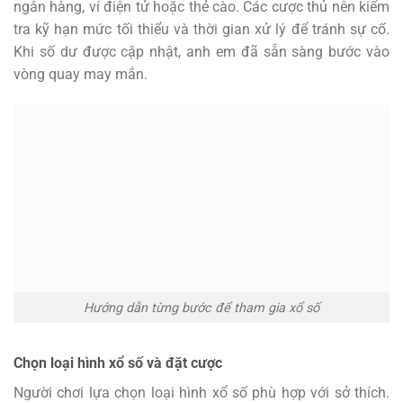
ngân hàng, ví điện tử hoặc thẻ cào. Các cược thủ nên kiểm
tra kỹ hạn mức tối thiểu và thời gian xử lý để tránh sự cố.
Khi số dư được cập nhật, anh em đã sẵn sàng bước vào
vòng quay may mắn.
Hướng dẫn từng bước để tham gia xổ số
Chọn loại hình xổ số và đặt cược
Người chơi lựa chọn loại hình xổ số phù hợp với sở thích.