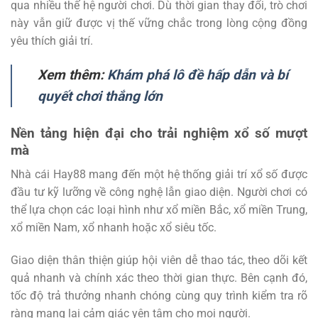
qua nhiều thế hệ người chơi. Dù thời gian thay đổi, trò chơi
này vẫn giữ được vị thế vững chắc trong lòng cộng đồng
yêu thích giải trí.
Xem thêm:
Khám phá lô đề hấp dẫn và bí
quyết chơi thắng lớn
Nền tảng hiện đại cho trải nghiệm xổ số mượt
mà
Nhà cái Hay88 mang đến một hệ thống giải trí xổ số được
đầu tư kỹ lưỡng về công nghệ lẫn giao diện. Người chơi có
thể lựa chọn các loại hình như xổ miền Bắc, xổ miền Trung,
xổ miền Nam, xổ nhanh hoặc xổ siêu tốc.
Giao diện thân thiện giúp hội viên dễ thao tác, theo dõi kết
quả nhanh và chính xác theo thời gian thực. Bên cạnh đó,
tốc độ trả thưởng nhanh chóng cùng quy trình kiểm tra rõ
ràng mang lại cảm giác yên tâm cho mọi người.