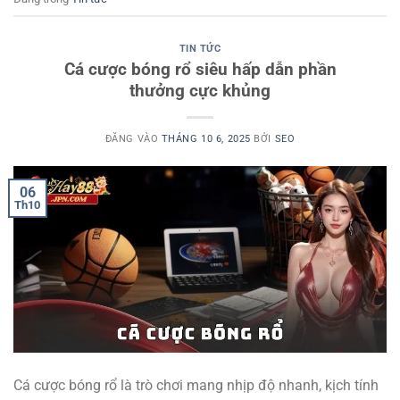
TIN TỨC
Cá cược bóng rổ siêu hấp dẫn phần
thưởng cực khủng
ĐĂNG VÀO
THÁNG 10 6, 2025
BỞI
SEO
06
Th10
Cá cược bóng rổ là trò chơi mang nhịp độ nhanh, kịch tính