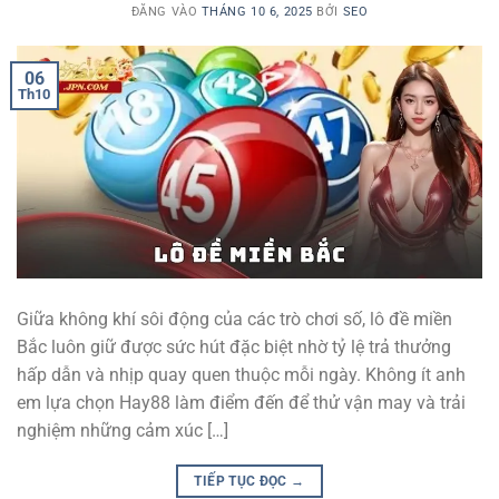
ĐĂNG VÀO
THÁNG 10 6, 2025
BỞI
SEO
06
Th10
Giữa không khí sôi động của các trò chơi số, lô đề miền
Bắc luôn giữ được sức hút đặc biệt nhờ tỷ lệ trả thưởng
hấp dẫn và nhịp quay quen thuộc mỗi ngày. Không ít anh
em lựa chọn Hay88 làm điểm đến để thử vận may và trải
nghiệm những cảm xúc […]
TIẾP TỤC ĐỌC
→