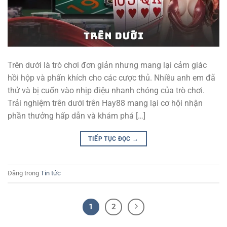
Trên dưới là trò chơi đơn giản nhưng mang lại cảm giác
hồi hộp và phấn khích cho các cược thủ. Nhiều anh em đã
thử và bị cuốn vào nhịp điệu nhanh chóng của trò chơi.
Trải nghiệm trên dưới trên Hay88 mang lại cơ hội nhận
phần thưởng hấp dẫn và khám phá […]
TIẾP TỤC ĐỌC
→
Đăng trong
Tin tức
1
2