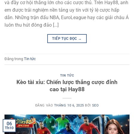
và đầy cơ hội thắng lớn cho các cược thủ. Trên Hay88, anh
em được trải nghiệm nền tảng uy tín với tỷ lệ cược hấp
dẫn. Những trận đấu NBA, EuroLeague hay các giải châu Á
luôn thu hút đông đảo […]
TIẾP TỤC ĐỌC
→
Đăng trong
Tin tức
TIN TỨC
Kèo tài xỉu: Chiến lược thắng cược đỉnh
cao tại Hay88
ĐĂNG VÀO
THÁNG 10 6, 2025
BỞI
SEO
06
Th10