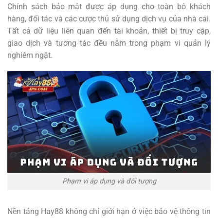
Chính sách bảo mật được áp dụng cho toàn bộ khách
hàng, đối tác và các cược thủ sử dụng dịch vụ của nhà cái.
Tất cả dữ liệu liên quan đến tài khoản, thiết bị truy cập,
giao dịch và tương tác đều nằm trong phạm vi quản lý
nghiêm ngặt.
Phạm vi áp dụng và đối tượng
Nền tảng Hay88 không chỉ giới hạn ở việc bảo vệ thông tin