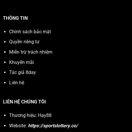
THÔNG TIN
Chính sách bảo mật
Quyền riêng tư
Miễn trừ trách nhiệm
Khuyến mãi
Tác giả 8day
Liên hệ
LIÊN HỆ CHÚNG TÔI
Thương hiệu: Hay88
Website:
https://sportslottery.co/