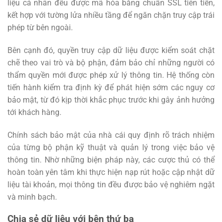
liệu cá nhân đều được mã hóa bằng chuẩn SSL tiên tiến,
kết hợp với tường lửa nhiều tầng để ngăn chặn truy cập trái
phép từ bên ngoài.
Bên cạnh đó, quyền truy cập dữ liệu được kiểm soát chặt
chẽ theo vai trò và bộ phận, đảm bảo chỉ những người có
thẩm quyền mới được phép xử lý thông tin. Hệ thống còn
tiến hành kiểm tra định kỳ để phát hiện sớm các nguy cơ
bảo mật, từ đó kịp thời khắc phục trước khi gây ảnh hưởng
tới khách hàng.
Chính sách bảo mật của nhà cái quy định rõ trách nhiệm
của từng bộ phận kỹ thuật và quản lý trong việc bảo vệ
thông tin. Nhờ những biện pháp này, các cược thủ có thể
hoàn toàn yên tâm khi thực hiện nạp rút hoặc cập nhật dữ
liệu tài khoản, mọi thông tin đều được bảo vệ nghiêm ngặt
và minh bạch.
Chia sẻ dữ liệu với bên thứ ba