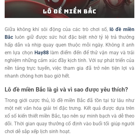
Giữa không khí sôi động của các trò chơi số,
lô đề miền
Bắc
luôn giữ được sức hút đặc biệt nhờ tỷ lệ trả thưởng
hấp dẫn và nhịp quay quen thuộc mỗi ngày. Không ít anh
em lựa chọn
Hay88
làm điểm đến để thử vận may và trải
nghiệm những cảm xúc đầy kịch tính. Với sự phát triển của
nền tảng trực tuyến, việc tham gia đã trở nên tiện lợi và
nhanh chóng hơn bao giờ hết.
Lô đề miền Bắc là gì và vì sao được yêu thích?
Trong giới cược thủ, lô đề miền Bắc đã tồn tại từ lâu như
một nét văn hóa giải trí đặc trưng. Kết quả được dựa trên
xổ số kiến thiết miền Bắc, tạo nên sự minh bạch và dễ theo
dõi. Thời gian quay thưởng cố định vào buổi tối giúp người
chơi dễ sắp xếp lịch sinh hoạt.