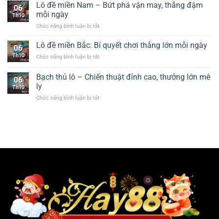
đề
Lô đề miền Nam – Bứt phá vận may, thắng đậm
vận
06
miền
may,
mỗi ngày
Th10
Trung
rinh
Chức năng bình luận bị tắt
ở
bùng
Jackpot
Lô
nổ
cực
đề
Lô đề miền Bắc: Bí quyết chơi thắng lớn mỗi ngày
cơ
khủng
06
miền
hội
Th10
Chức năng bình luận bị tắt
ở
Nam
trúng
Lô
–
lớn
đề
Bạch thủ lô – Chiến thuật đỉnh cao, thưởng lớn mê
Bứt
cho
06
miền
phá
ly
cược
Th10
Bắc:
vận
thủ
Chức năng bình luận bị tắt
ở
Bí
may,
Bạch
quyết
thắng
thủ
chơi
đậm
lô
thắng
mỗi
–
lớn
ngày
Chiến
mỗi
thuật
ngày
đỉnh
cao,
thưởng
lớn
mê
ly