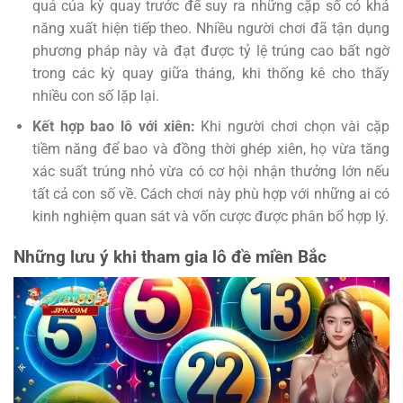
quả của kỳ quay trước để suy ra những cặp số có khả
năng xuất hiện tiếp theo. Nhiều người chơi đã tận dụng
phương pháp này và đạt được tỷ lệ trúng cao bất ngờ
trong các kỳ quay giữa tháng, khi thống kê cho thấy
nhiều con số lặp lại.
Kết hợp bao lô với xiên:
Khi người chơi chọn vài cặp
tiềm năng để bao và đồng thời ghép xiên, họ vừa tăng
xác suất trúng nhỏ vừa có cơ hội nhận thưởng lớn nếu
tất cả con số về. Cách chơi này phù hợp với những ai có
kinh nghiệm quan sát và vốn cược được phân bổ hợp lý.
Những lưu ý khi tham gia lô đề miền Bắc