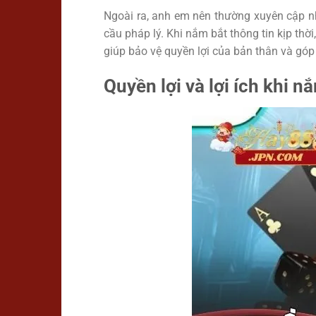
Ngoài ra, anh em nên thường xuyên cập nh
cầu pháp lý. Khi nắm bắt thông tin kịp th
giúp bảo vệ quyền lợi của bản thân và góp
Quyền lợi và lợi ích khi 