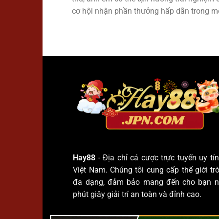
cơ hội nhận phần thưởng hấp dẫn trong mỗi 
Hay88
- Địa chỉ cá cược trực tuyến uy tí
Việt Nam. Chúng tôi cung cấp thế giới tr
đa dạng, đảm bảo mang đến cho bạn 
phút giây giải trí an toàn và đỉnh cao.