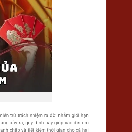
miễn trừ trách nhiệm ra đời nhằm giới hạn
háng xảy ra, quy định này giúp xác định rõ
anh chấp và tiết kiệm thời gian cho cả hai