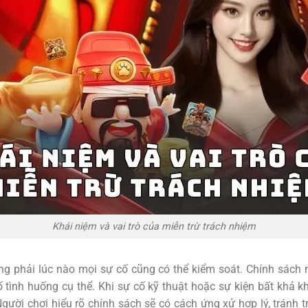
Khái niệm và vai trò của miễn trừ trách nhiệm
ng phải lúc nào mọi sự cố cũng có thể kiểm soát. Chính sách 
 tình huống cụ thể. Khi sự cố kỹ thuật hoặc sự kiện bất khả k
ười chơi hiểu rõ chính sách sẽ có cách ứng xử hợp lý, tránh tr