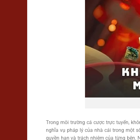
Trong môi trường cá cược trực tuyến, khô
nghĩa vụ pháp lý của nhà cái trong một số
quyền hạn và trách nhiệm của từng bên. Ng