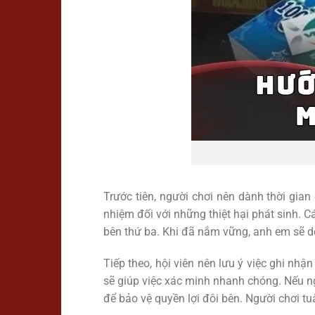
Trước tiên, người chơi nên dành thời gian
nhiệm đối với những thiệt hại phát sinh. C
bên thứ ba. Khi đã nắm vững, anh em sẽ dễ
Tiếp theo, hội viên nên lưu ý việc ghi nhậ
sẽ giúp việc xác minh nhanh chóng. Nếu n
để bảo vệ quyền lợi đôi bên. Người chơi tuâ