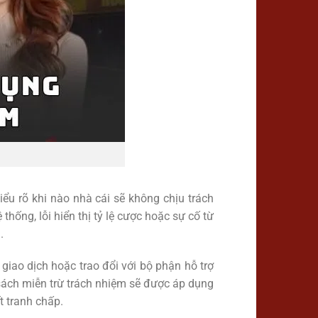
iểu rõ khi nào nhà cái sẽ không chịu trách
hống, lỗi hiển thị tỷ lệ cược hoặc sự cố từ
.
 giao dịch hoặc trao đổi với bộ phận hỗ trợ
sách miễn trừ trách nhiệm sẽ được áp dụng
t tranh chấp.